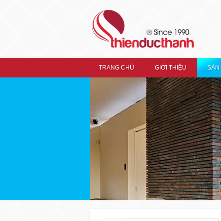
TRANG CHỦ
GIỚI THIỆU
SẢN
TRANG CHỦ
GIỚI THIỆU
Thiện Đức Thành
SẢN PHẨM
Ron Kiếng RONIX
Ron Kiếng Hệ Nhôm Xingfa
Ron Nẹp Kính Ronix
Xingfa
Ron Khung Ronix Xingfa
Ron Xếp Trượt Dài Ronix