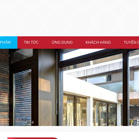
 PHẨM
TIN TỨC
ỨNG DỤNG
KHÁCH HÀNG
TUYỂN 