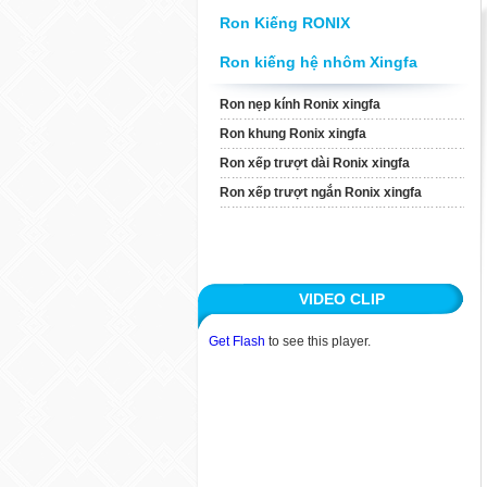
Xingfa
Ron Kiếng RONIX
Ron Xếp Trượt Ngắn
Ron kiếng hệ nhôm Xingfa
Ronix Xingfa
Ron nẹp kính Ronix xingfa
Ron khung Ronix xingfa
TIN TỨC
Ron xếp trượt dài Ronix xingfa
ỨNG DỤNG
Ron xếp trượt ngắn Ronix xingfa
KHÁCH HÀNG
TUYỂN DỤNG
VIDEO CLIP
LIÊN HỆ
Get Flash
to see this player.