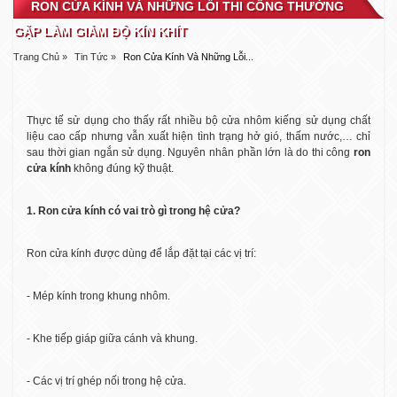
RON CỬA KÍNH VÀ NHỮNG LỖI THI CÔNG THƯỜNG
GẶP LÀM GIẢM ĐỘ KÍN KHÍT
Trang Chủ »
Tin Tức »
Ron Cửa Kính Và Những Lỗi...
Thực tế sử dụng cho thấy rất nhiều bộ cửa nhôm kiếng sử dụng chất
liệu cao cấp nhưng vẫn xuất hiện tình trạng hở gió, thấm nước,… chỉ
sau thời gian ngắn sử dụng. Nguyên nhân phần lớn là do thi công
ron
cửa kính
không đúng kỹ thuật.
1. Ron cửa kính có vai trò gì trong hệ cửa?
Ron cửa kính được dùng để lắp đặt tại các vị trí:
- Mép kính trong khung nhôm.
- Khe tiếp giáp giữa cánh và khung.
- Các vị trí ghép nối trong hệ cửa.