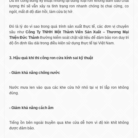
Dù thi công đúng kỹ thuật nhưng lại dùng loại ron không đảm bảo chất
lượng thì sẽ vẫn xảy ra tình trạng ron nhanh chóng bị chai cứng, co
ngót, mất đi độ đàn hồi, làm cửa bị hở.
Đó là lý do vì sao trong quá trình sản xuất thực tế, các đơn vị chuyên
sâu như
Công Ty TNHH Một Thành Viên Sản Xuất – Thương Mại
Thiện Đức Thành
thường kiểm soát chặt vật liệu để đảm bảo ron duy trì
độ ổn định lâu dài trong điều kiện sử dụng thực tế tại Việt Nam.
3. Hậu quả khi thi công ron cửa kính sai kỹ thuật
- Giảm khả năng chống nước
Nước mưa len vào qua các khe cửa hở nhỏ tại vị trí lắp ron không
đúng.
- Giảm khả năng cách âm
Tiếng ồn bên ngoài truyền qua khe cửa dễ hơn vì độ kín khít không
được đảm bảo.