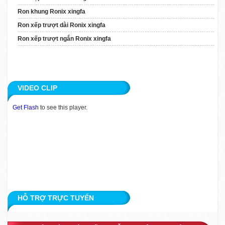
Xingfa
Ron khung Ronix xingfa
Ron Xếp Trượt Ngắn
Ron xếp trượt dài Ronix xingfa
Ronix Xingfa
Ron xếp trượt ngắn Ronix xingfa
TIN TỨC
ỨNG DỤNG
VIDEO CLIP
KHÁCH HÀNG
Get Flash
to see this player.
TUYỂN DỤNG
LIÊN HỆ
HỖ TRỢ TRỰC TUYẾN