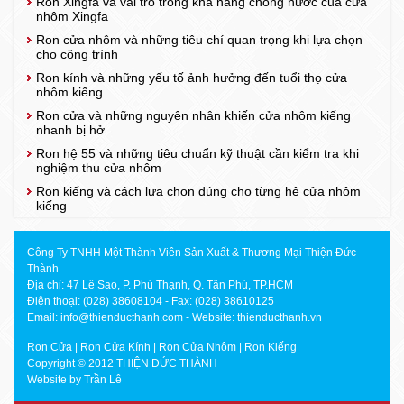
Ron Xingfa và vai trò trong khả năng chống nước của cửa
nhôm Xingfa
Ron cửa nhôm và những tiêu chí quan trọng khi lựa chọn
cho công trình
Ron kính và những yếu tố ảnh hưởng đến tuổi thọ cửa
nhôm kiếng
Ron cửa và những nguyên nhân khiến cửa nhôm kiếng
nhanh bị hở
Ron hệ 55 và những tiêu chuẩn kỹ thuật cần kiểm tra khi
nghiệm thu cửa nhôm
Ron kiếng và cách lựa chọn đúng cho từng hệ cửa nhôm
kiếng
Công Ty TNHH Một Thành Viên Sản Xuất & Thương Mại Thiện Đức
Thành
Địa chỉ: 47 Lê Sao, P. Phú Thạnh, Q. Tân Phú, TP.HCM
Điện thoại: (028) 38608104 - Fax: (028) 38610125
Email:
info@thienducthanh.com
- Website:
thienducthanh.vn
Ron Cửa
|
Ron Cửa Kính
|
Ron Cửa Nhôm
|
Ron Kiếng
Copyright © 2012 THIỆN ĐỨC THÀNH
Website by
Trần Lê