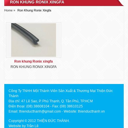
RON KHUNG RONIX XINGFA
Home »
Ron Khung Ronix Xingfa
Ron khung Ronix xingfa
RON KHUNG RONIX XINGFA
Công Ty TNHH Một Thành Viên Sản Xuất & Thương Mại Thiện Đức
Thành
Địa chỉ: 47 Lê Sao, P. Phú Thạnh, Q. Tân Phú, TP.HCM
Điện thoại: (08) 38608104 - Fax: (08) 38610125
Email:
thienducthanh@gmail.com
- Website:
thienducthanh.vn
Copyright © 2012 THIỆN ĐỨC THÀNH.
Website by
Trần Lê