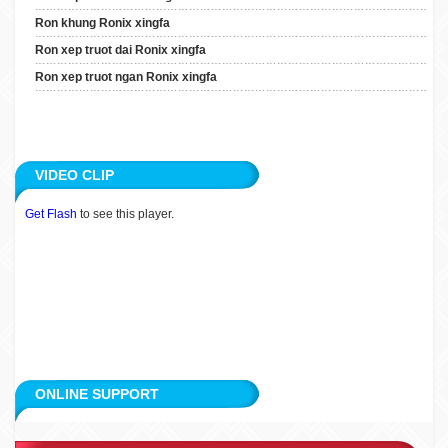
Ron Xep Truot Dai Ronix
Ron khung Ronix xingfa
Xingfa
Ron xep truot dai Ronix xingfa
Ron Xep Truot Ngan Ronix
Ron xep truot ngan Ronix xingfa
Xingfa
ARTICLE
VIDEO CLIP
APPLICATION
Get Flash
to see this player.
CUSTOMERS
RECRUITMENT
CONTACT
ONLINE SUPPORT