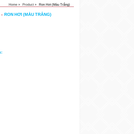
Home »
Product »
Ron Hơi (Màu Trắng)
-
RON HƠI (MÀU TRẮNG)
s:
: