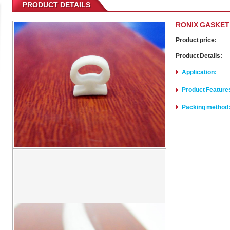
PRODUCT DETAILS
RONIX GASKET
Product price:
Product Details:
Application:
Product Feature
Packing method