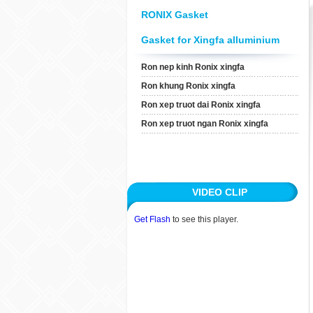
Ron Xep Truot Dai Ronix
RONIX Gasket
Xingfa
Gasket for Xingfa alluminium
Ron Xep Truot Ngan Ronix
Xingfa
Ron nep kinh Ronix xingfa
Ron khung Ronix xingfa
Ron xep truot dai Ronix xingfa
ARTICLE
Ron xep truot ngan Ronix xingfa
APPLICATION
CUSTOMERS
VIDEO CLIP
RECRUITMENT
Get Flash
to see this player.
CONTACT