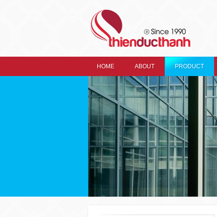
HOME
ABOUT
PRODUCT
HOME
ABOUT
INTRODUCTION
PRODUCT
RONIX Gasket
Gasket For Xingfa
Alluminium
Ron Nep Kinh Ronix
Xingfa
Ron Khung Ronix Xingfa