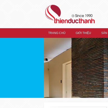
TRANG CHỦ
GIỚI THIỆU
SẢN
TRANG CHỦ
GIỚI THIỆU
Thiện Đức Thành
SẢN PHẨM
Ron Kiếng RONIX
Ron Kiếng Hệ Nhôm Xingfa
Ron Nẹp Kính Ronix
Xingfa
Ron Khung Ronix Xingfa
Ron Xếp Trượt Dài Ronix