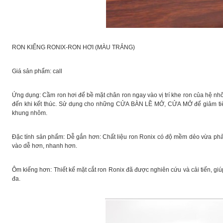
RON KIẾNG RONIX-RON HƠI (MÀU TRẮNG)
Giá sản phẩm: call
Ứng dụng: Cầm ron hơi để bề mặt chân ron ngay vào vị trí khe ron của hệ nh
đến khi kết thúc. Sử dụng cho những CỬA BÀN LỀ MỞ, CỬA MỞ để giảm ti
khung nhôm.
Đặc tính sản phẩm: Dễ gắn hơn: Chất liệu ron Ronix có độ mềm dẻo vừa phả
vào dễ hơn, nhanh hơn.
Ôm kiếng hơn: Thiết kế mặt cắt ron Ronix đã được nghiên cứu và cải tiến, g
đa.