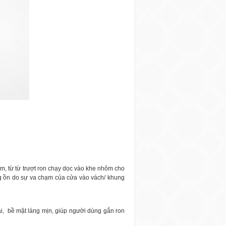
m, từ từ trượt ron chạy dọc vào khe nhôm cho
g ồn do sự va chạm của cửa vào vách/ khung
i,
bề mặt láng mịn, giúp người dùng gắn ron