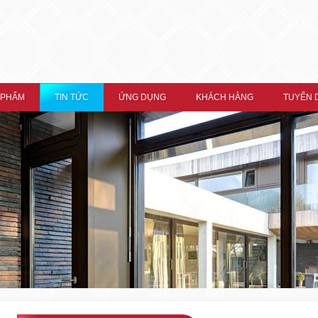
 PHẨM
TIN TỨC
ỨNG DỤNG
KHÁCH HÀNG
TUYỂN 