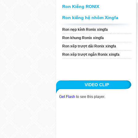
Xingfa
Ron Kiếng RONIX
Ron Xếp Trượt Ngắn
Ron kiếng hệ nhôm Xingfa
Ronix Xingfa
Ron nẹp kính Ronix xingfa
Ron khung Ronix xingfa
TIN TỨC
Ron xếp trượt dài Ronix xingfa
ỨNG DỤNG
Ron xếp trượt ngắn Ronix xingfa
KHÁCH HÀNG
TUYỂN DỤNG
VIDEO CLIP
LIÊN HỆ
Get Flash
to see this player.