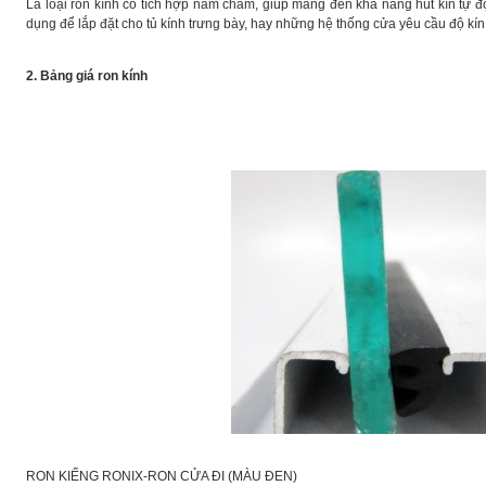
Là loại ron kính có tích hợp nam châm, giúp mang đến khả năng hút kín tự 
dụng để lắp đặt cho tủ kính trưng bày, hay những hệ thống cửa yêu cầu độ kín 
2. Bảng giá ron kính
RON KIẾNG RONIX-RON CỬA ĐI (MÀU ĐEN)