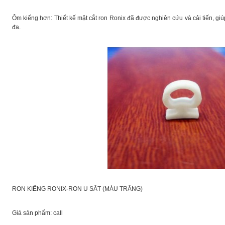
Ôm kiếng hơn: Thiết kế mặt cắt ron Ronix đã được nghiên cứu và cải tiến, g
đa.
RON KIẾNG RONIX-RON U SẮT (MÀU TRẮNG)
Giá sản phẩm: call