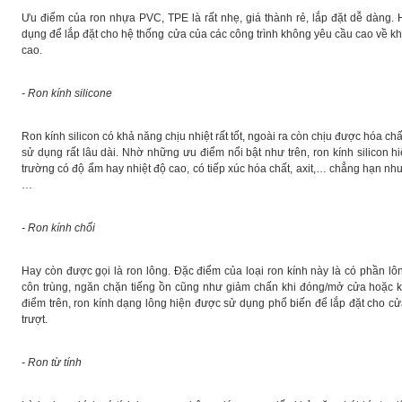
Ưu điểm của ron nhựa PVC, TPE là rất nhẹ, giá thành rẻ, lắp đặt dễ dàng. 
dụng để lắp đặt cho hệ thống cửa của các công trình không yêu cầu cao về kh
cao.
- Ron kính silicone
Ron kính silicon có khả năng chịu nhiệt rất tốt, ngoài ra còn chịu được hóa chất
sử dụng rất lâu dài. Nhờ những ưu điểm nổi bật như trên, ron kính silicon h
trường có độ ẩm hay nhiệt độ cao, có tiếp xúc hóa chất, axit,… chẳng hạn nh
…
- Ron kính chổi
Hay còn được gọi là ron lông. Đặc điểm của loại ron kính này là có phần 
côn trùng, ngăn chặn tiếng ồn cũng như giảm chấn khi đóng/mở cửa hoặc kh
điểm trên, ron kính dạng lông hiện được sử dụng phổ biến để lắp đặt cho c
trượt.
- Ron từ tính