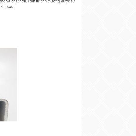
động và chặt hơn. Ron từ tính thường được sử
khít cao.