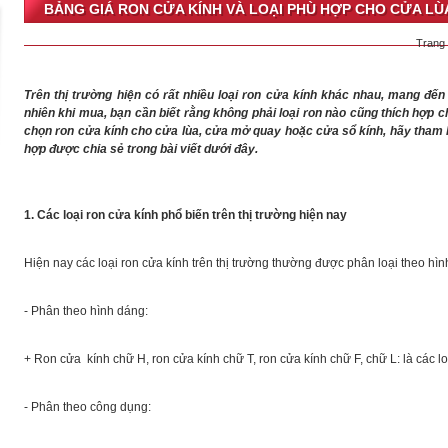
BẢNG GIÁ RON CỬA KÍNH VÀ LOẠI PHÙ HỢP CHO CỬA LÙ
Trang
Trên thị trường hiện có rất nhiều loại ron cửa kính khác nhau, mang đế
nhiên khi mua, bạn cần biết rằng không phải loại ron nào cũng thích hợp 
chọn ron cửa kính cho cửa lùa, cửa mở quay hoặc cửa sổ kính, hãy tham kh
hợp được chia sẻ trong bài viết dưới đây.
1. Các loại ron cửa kính phổ biến trên thị trường hiện nay
Hiện nay các loại ron cửa kính trên thị trường thường được phân loại theo hìn
- Phân theo hình dáng:
+ Ron cửa kính chữ H, ron cửa kính chữ T, ron cửa kính chữ F, chữ L: là các 
- Phân theo công dụng: