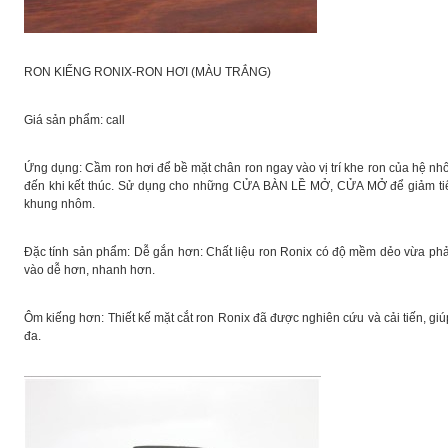
RON KIẾNG RONIX-RON HƠI (MÀU TRẮNG)
Giá sản phẩm: call
Ứng dụng: Cầm ron hơi để bề mặt chân ron ngay vào vị trí khe ron của hệ nh
đến khi kết thúc. Sử dụng cho những CỬA BÀN LỀ MỞ, CỬA MỞ để giảm ti
khung nhôm.
Đặc tính sản phẩm: Dễ gắn hơn: Chất liệu ron Ronix có độ mềm dẻo vừa phả
vào dễ hơn, nhanh hơn.
Ôm kiếng hơn: Thiết kế mặt cắt ron Ronix đã được nghiên cứu và cải tiến, g
đa.