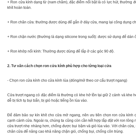
+ Ron cửa kính dạng từ (nam châm), đặc điểm nổi bật là có lực hút, thường 
khít hoàn toàn.
+ Ron chân cửa: thường được dùng để gắn ở đáy cửa, mang lại công dụng ch
+ Ron chặn nước (thường là dạng silicone trong suốt): được sử dụng để dán
+ Ron khớp nối kính: Thường được dùng để lắp ở các góc 90 độ.
2. Tư vấn cách chọn ron cửa kính phù hợp cho từng loại cửa
- Chọn ron cửa kính cho cửa kính lùa (đóng/mở theo cơ cấu trượt ngang)
Cửa trượt ngang có đặc điểm là thường có khe hở tồn tại giữ 2 cánh và khe hở ở
dễ bị tích tụ bụi bẩn, bị gió hoặc tiếng ồn lùa vào.
Để đảm bảo sự kín khít cho cửa mở ngang, nên ưu tiên chọn ron cửa kính
cạnh cánh cửa. Ngoài ra, chúng ta cũng còn cần kết hợp lắp đặt với ron lông
cửa trượt nhẹ nhàng hơn, chống được bụi bặm và gió lùa vào. Với chân cửa,
chân cửa để nâng cao khả năng chặn gió, chống bụi, chống côn trùng.