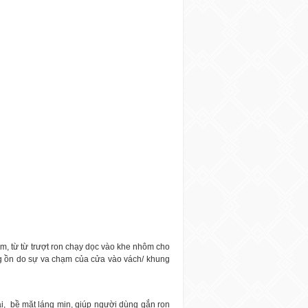
m, từ từ trượt ron chạy dọc vào khe nhôm cho
g ồn do sự va chạm của cửa vào vách/ khung
i,
bề mặt láng mịn, giúp người dùng gắn ron