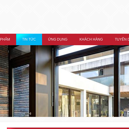
 PHẨM
TIN TỨC
ỨNG DỤNG
KHÁCH HÀNG
TUYỂN 