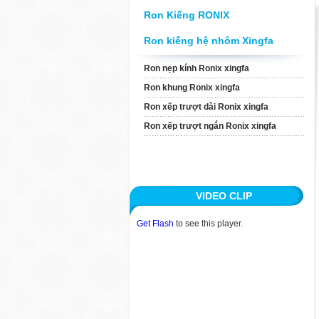
Xingfa
Ron Kiếng RONIX
Ron Xếp Trượt Ngắn
Ron kiếng hệ nhôm Xingfa
Ronix Xingfa
Ron nẹp kính Ronix xingfa
Ron khung Ronix xingfa
TIN TỨC
Ron xếp trượt dài Ronix xingfa
ỨNG DỤNG
Ron xếp trượt ngắn Ronix xingfa
KHÁCH HÀNG
TUYỂN DỤNG
VIDEO CLIP
LIÊN HỆ
Get Flash
to see this player.