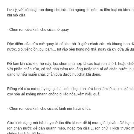
Lưu ý, với các loại ron dùng cho cửa lùa ngang thì nên ưu tiên loại có kích
khi mở cửa.
- Chọn ron cửa kính cho cửa mở quay
Đặc điểm của cửa mở quay là có khe hở ở giữa cánh cửa và khung bao. K
nước, gió, tiếng ồn, bụi bặm… lọt vào bên trong nội thấ, ngay cả khi cửa đã đ
Để làm kín các khe hở này, lựa chọn phù hợp là các loại ron chữ L hoặc ch
Với phần chân cửa, có thể dán thêm ron lông hoặc ron nỉ để chắn nước, bụi
dạng từ nếu muốn chắc chắn cửa được hút chặt khi đóng.
Riêng với cửa mở quay ngoại thất, nên chọn ron cửa kính làm từ cao su đảm b
oxy hóa để không nhanh chóng bị lão hóa, kém hiệu quả.
- Chọn ron cửa kính cho cửa sổ kính mở hất/mở lùa
Cửa kính dạng mở hất hay mở lùa đều là nơi dễ bị mưa gió tạt vào. Để hạn ch
ron chặn nước để dán quanh mép, hoặc ron cửa L, ron chữ T kích thước m
chống bụi bặm tốt hơn.