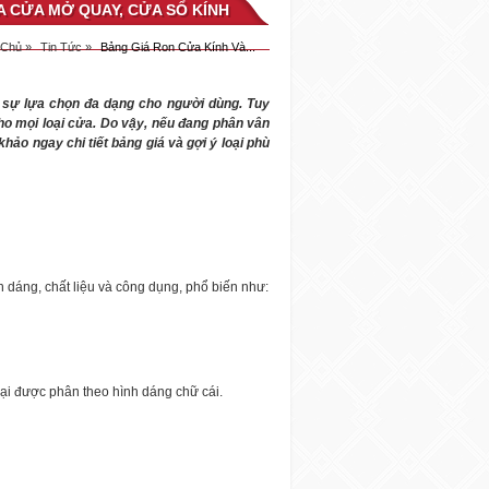
A CỬA MỞ QUAY, CỬA SỔ KÍNH
 Chủ »
Tin Tức »
Bảng Giá Ron Cửa Kính Và...
n sự lựa chọn đa dạng cho người dùng. Tuy
cho mọi loại cửa. Do vậy, nếu đang phân vân
ảo ngay chi tiết bảng giá và gợi ý loại phù
h dáng, chất liệu và công dụng, phổ biến như:
loại được phân theo hình dáng chữ cái.