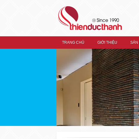
TRANG CHỦ
GIỚI THIỆU
SẢN
TRANG CHỦ
GIỚI THIỆU
Thiện Đức Thành
SẢN PHẨM
Ron Kiếng RONIX
Ron Kiếng Hệ Nhôm Xingfa
Ron Nẹp Kính Ronix
Xingfa
Ron Khung Ronix Xingfa
Ron Xếp Trượt Dài Ronix