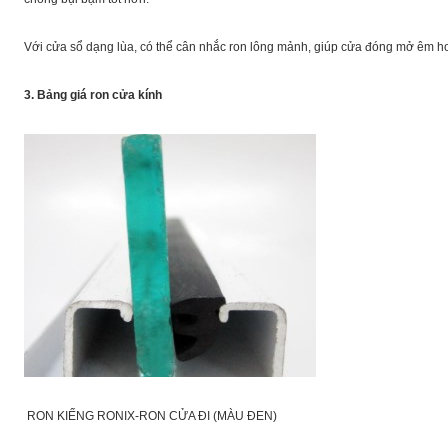
Với cửa sổ dạng lùa, có thể cân nhắc ron lông mảnh, giúp cửa đóng mở êm h
3. Bảng giá ron cửa kính
RON KIẾNG RONIX-RON CỬA ĐI (MÀU ĐEN)