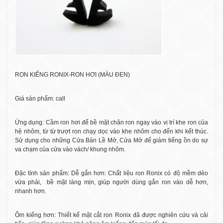
RON KIẾNG RONIX-RON HƠI (MÀU ĐEN)
Giá sản phẩm: call
Ứng dụng: Cầm ron hơi để bề mặt chân ron ngay vào vị trí khe ron của
hệ nhôm, từ từ trượt ron chạy dọc vào khe nhôm cho đến khi kết thúc.
Sử dụng cho những Cửa Bản Lề Mở, Cửa Mở để giảm tiếng ồn do sự
va chạm của cửa vào vách/ khung nhôm.
Đặc tính sản phẩm: Dễ gắn hơn: Chất liệu ron Ronix có độ mềm dẻo
vừa phải,
bề mặt láng mịn, giúp người dùng gắn ron vào dễ hơn,
nhanh hơn.
Ôm kiếng hơn: Thiết kế mặt cắt ron Ronix đã được nghiên cứu và cải