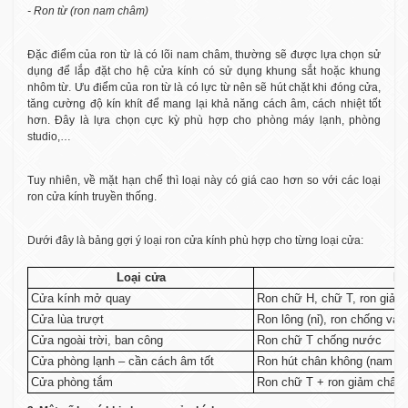
- Ron từ (ron nam châm)
Đặc điểm của ron từ là có lõi nam châm, thường sẽ được lựa chọn sử
dụng để lắp đặt cho hệ cửa kính có sử dụng khung sắt hoặc khung
nhôm từ. Ưu điểm của ron từ là có lực từ nên sẽ hút chặt khi đóng cửa,
tăng cường độ kín khít để mang lại khả năng cách âm, cách nhiệt tốt
hơn. Đây là lựa chọn cực kỳ phù hợp cho phòng máy lạnh, phòng
studio,…
Tuy nhiên, về mặt hạn chế thì loại này có giá cao hơn so với các loại
ron cửa kính truyền thống.
Dưới đây là bảng gợi ý loại ron cửa kính phù hợp cho từng loại cửa:
Loại cửa
Ro
Cửa kính mở quay
Ron chữ H, chữ T, ron giảm
Cửa lùa trượt
Ron lông (nỉ), ron chống va
Cửa ngoài trời, ban công
Ron chữ T chống nước
Cửa phòng lạnh – cần cách âm tốt
Ron hút chân không (nam c
Cửa phòng tắm
Ron chữ T + ron giảm chấn 