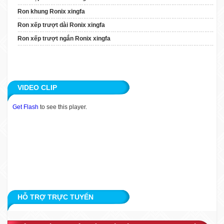
Xingfa
Ron khung Ronix xingfa
Ron Xếp Trượt Ngắn
Ron xếp trượt dài Ronix xingfa
Ronix Xingfa
Ron xếp trượt ngắn Ronix xingfa
TIN TỨC
ỨNG DỤNG
VIDEO CLIP
KHÁCH HÀNG
Get Flash
to see this player.
TUYỂN DỤNG
LIÊN HỆ
HỖ TRỢ TRỰC TUYẾN