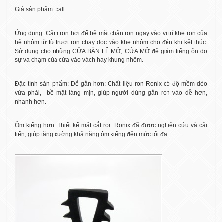
Giá sản phẩm: call
Ứng dụng: Cầm ron hơi để bề mặt chân ron ngay vào vị trí khe ron của
hệ nhôm từ từ trượt ron chạy dọc vào khe nhôm cho đến khi kết thúc.
Sử dụng cho những CỬA BÀN LỀ MỞ, CỬA MỞ để giảm tiếng ồn do
sự va chạm của cửa vào vách hay khung nhôm.
Đặc tính sản phẩm: Dễ gắn hơn: Chất liệu ron Ronix có độ mềm dẻo
vừa phải,
bề mặt láng mịn, giúp người dùng gắn ron vào dễ hơn,
nhanh hơn.
Ôm kiếng hơn: Thiết kế mặt cắt ron Ronix đã được nghiên cứu và cải
tiến, giúp tăng cường khả năng ôm kiếng đến mức tối đa.