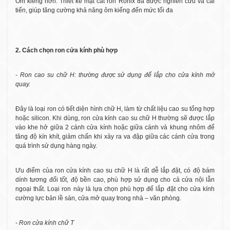
Ôm kiếng hơn: Thiết kế mặt cắt ron Ronix đã được nghiên cứu và cải
tiến, giúp tăng cường khả năng ôm kiếng đến mức tối đa
2. Cách chọn ron cửa kính phù hợp
- Ron cao su chữ H: thường được sử dụng để lắp cho cửa kính mở
quay.
Đây là loại ron có tiết diện hình chữ H, làm từ chất liệu cao su tổng hợp
hoặc silicon. Khi dùng, ron cửa kính cao su chữ H thường sẽ được lắp
vào khe hở giữa 2 cánh cửa kính hoặc giữa cánh và khung nhôm để
tăng độ kín khít, giảm chấn khi xảy ra va đập giữa các cánh cửa trong
quá trình sử dụng hàng ngày.
Ưu điểm của ron cửa kính cao su chữ H là rất dễ lắp đặt, có độ bám
dính tương đối tốt, độ bền cao, phù hợp sử dụng cho cả cửa nội lẫn
ngoại thất. Loại ron này là lựa chọn phù hợp để lắp đặt cho cửa kính
cường lực bản lề sàn, cửa mở quay trong nhà – văn phòng.
- Ron cửa kính chữ T