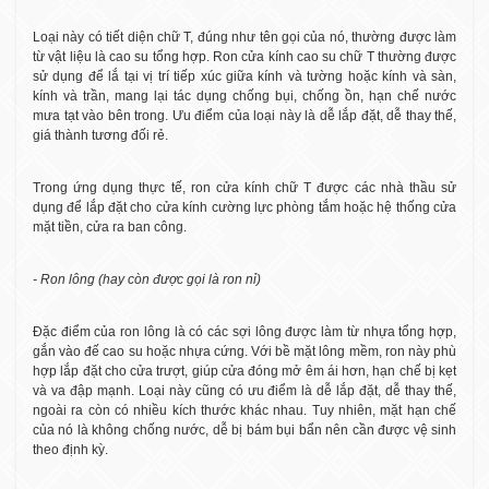
Loại này có tiết diện chữ T, đúng như tên gọi của nó, thường được làm
từ vật liệu là cao su tổng hợp. Ron cửa kính cao su chữ T thường được
sử dụng để lắ tại vị trí tiếp xúc giữa kính và tường hoặc kính và sàn,
kính và trần, mang lại tác dụng chống bụi, chống ồn, hạn chế nước
mưa tạt vào bên trong. Ưu điểm của loại này là dễ lắp đặt, dễ thay thế,
giá thành tương đối rẻ.
Trong ứng dụng thực tế, ron cửa kính chữ T được các nhà thầu sử
dụng để lắp đặt cho cửa kính cường lực phòng tắm hoặc hệ thống cửa
mặt tiền, cửa ra ban công.
- Ron lông (hay còn được gọi là ron nỉ)
Đặc điểm của ron lông là có các sợi lông được làm từ nhựa tổng hợp,
gắn vào đế cao su hoặc nhựa cứng. Với bề mặt lông mềm, ron này phù
hợp lắp đặt cho cửa trượt, giúp cửa đóng mở êm ái hơn, hạn chế bị kẹt
và va đập mạnh. Loại này cũng có ưu điểm là dễ lắp đặt, dễ thay thế,
ngoài ra còn có nhiều kích thước khác nhau. Tuy nhiên, mặt hạn chế
của nó là không chống nước, dễ bị bám bụi bẩn nên cần được vệ sinh
theo định kỳ.