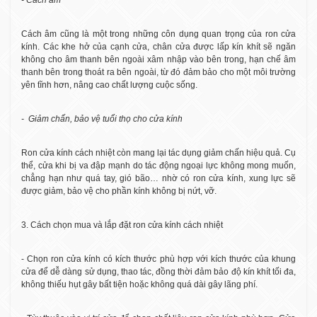
- Cách âm
Cách âm cũng là một trong những côn dụng quan trọng của ron cửa
kính. Các khe hở của cạnh cửa, chân cửa được lấp kín khít sẽ ngăn
không cho âm thanh bên ngoài xâm nhập vào bên trong, hạn chế âm
thanh bên trong thoát ra bên ngoài, từ đó đảm bảo cho một môi trường
yên tĩnh hơn, nâng cao chất lượng cuộc sống.
- Giảm chấn, bảo vệ tuổi thọ cho cửa kính
Ron cửa kính cách nhiệt còn mang lại tác dụng giảm chấn hiệu quả. Cụ
thể, cửa khi bị va đập mạnh do tác động ngoại lực không mong muốn,
chẳng hạn như quá tay, gió bão… nhờ có ron cửa kính, xung lực sẽ
được giảm, bảo vệ cho phần kính không bị nứt, vỡ.
3. Cách chọn mua và lắp đặt ron cửa kính cách nhiệt
- Chọn ron cửa kính có kích thước phù hợp với kích thước của khung
cửa để dễ dàng sử dụng, thao tác, đồng thời đảm bảo độ kín khít tối đa,
không thiếu hụt gây bất tiện hoặc không quá dài gây lãng phí.