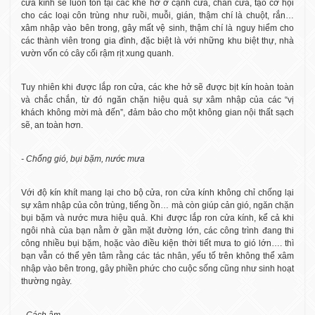
cửa kính sẽ luôn tồn tại các khe hở ở cạnh cửa, chân cửa, tạo cơ hội
cho các loại côn trùng như ruồi, muỗi, gián, thậm chí là chuột, rắn…
xâm nhập vào bên trong, gây mất vệ sinh, thậm chí là nguy hiểm cho
các thành viên trong gia đình, đặc biệt là với những khu biệt thự, nhà
vườn vốn có cây cối rậm rịt xung quanh.
Tuy nhiên khi được lắp ron cửa, các khe hở sẽ được bịt kín hoàn toàn
và chắc chắn, từ đó ngăn chặn hiệu quả sự xâm nhập của các “vị
khách không mời mà đến”, đảm bảo cho một không gian nội thất sạch
sẽ, an toàn hơn.
- Chống gió, bụi bặm, nước mưa
Với độ kín khít mang lại cho bộ cửa, ron cửa kính không chỉ chống lại
sự xâm nhập của côn trùng, tiếng ồn… mà còn giúp cản gió, ngăn chặn
bụi bặm và nước mưa hiệu quả. Khi được lắp ron cửa kính, kể cả khi
ngôi nhà của bạn nằm ở gần mặt đường lớn, các công trình đang thi
công nhiều bụi bặm, hoặc vào điều kiện thời tiết mưa to gió lớn…. thì
bạn vẫn có thể yên tâm rằng các tác nhân, yếu tố trên không thể xâm
nhập vào bên trong, gây phiền phức cho cuộc sống cũng như sinh hoạt
thường ngày.