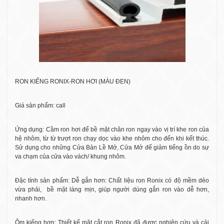
RON KIẾNG RONIX-RON HƠI (MÀU ĐEN)
Giá sản phẩm: call
Ứng dụng: Cầm ron hơi để bề mặt chân ron ngay vào vị trí khe ron của
hệ nhôm, từ từ trượt ron chạy dọc vào khe nhôm cho đến khi kết thúc.
Sử dụng cho những Cửa Bản Lề Mở, Cửa Mở để giảm tiếng ồn do sự
va chạm của cửa vào vách/ khung nhôm.
Đặc tính sản phẩm: Dễ gắn hơn: Chất liệu ron Ronix có độ mềm dẻo
vừa phải,
bề mặt láng mịn, giúp người dùng gắn ron vào dễ hơn,
nhanh hơn.
Ôm kiếng hơn: Thiết kế mặt cắt ron Ronix đã được nghiên cứu và cải