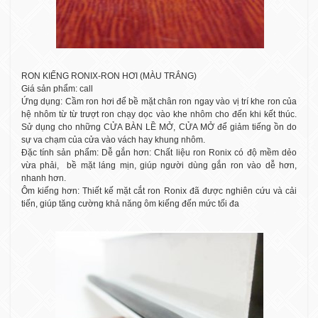
RON KIẾNG RONIX-RON HƠI (MÀU TRẮNG)
Giá sản phẩm: call
Ứng dụng: Cầm ron hơi để bề mặt chân ron ngay vào vị trí khe ron của
hệ nhôm từ từ trượt ron chạy dọc vào khe nhôm cho đến khi kết thúc.
Sử dụng cho những CỬA BÀN LỀ MỞ, CỬA MỞ để giảm tiếng ồn do
sự va chạm của cửa vào vách hay khung nhôm.
Đặc tính sản phẩm: Dễ gắn hơn: Chất liệu ron Ronix có độ mềm dẻo
vừa phải, bề mặt láng mịn, giúp người dùng gắn ron vào dễ hơn,
nhanh hơn.
Ôm kiếng hơn: Thiết kế mặt cắt ron Ronix đã được nghiên cứu và cải
tiến, giúp tăng cường khả năng ôm kiếng đến mức tối đa