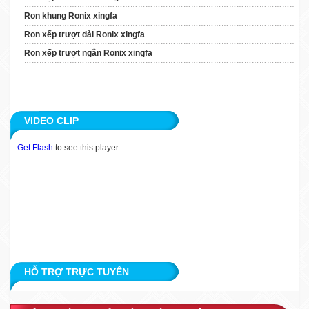
Xingfa
Ron khung Ronix xingfa
Ron Xếp Trượt Ngắn
Ron xếp trượt dài Ronix xingfa
Ronix Xingfa
Ron xếp trượt ngắn Ronix xingfa
TIN TỨC
ỨNG DỤNG
VIDEO CLIP
KHÁCH HÀNG
Get Flash
to see this player.
TUYỂN DỤNG
LIÊN HỆ
HỖ TRỢ TRỰC TUYẾN