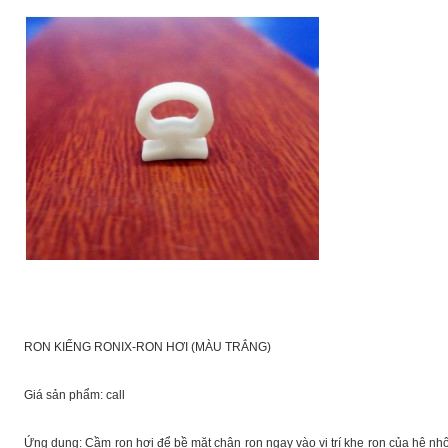
RON KIẾNG RONIX-RON HƠI (MÀU TRẮNG)
Giá sản phẩm: call
Ứng dụng: Cầm ron hơi để bề mặt chân ron ngay vào vị trí khe ron của hệ nh