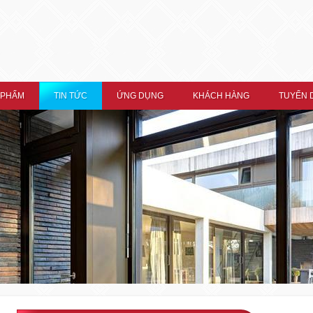
 PHẨM
TIN TỨC
ỨNG DỤNG
KHÁCH HÀNG
TUYỂN 