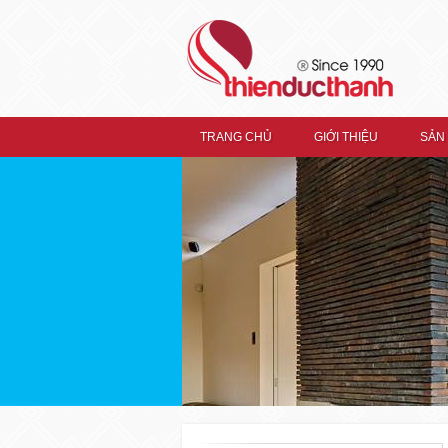
TRANG CHỦ
GIỚI THIỆU
SẢN
TRANG CHỦ
GIỚI THIỆU
Thiện Đức Thành
SẢN PHẨM
Ron Kiếng RONIX
Ron Kiếng Hệ Nhôm Xingfa
Ron Nẹp Kính Ronix
Xingfa
Ron Khung Ronix Xingfa
Ron Xếp Trượt Dài Ronix