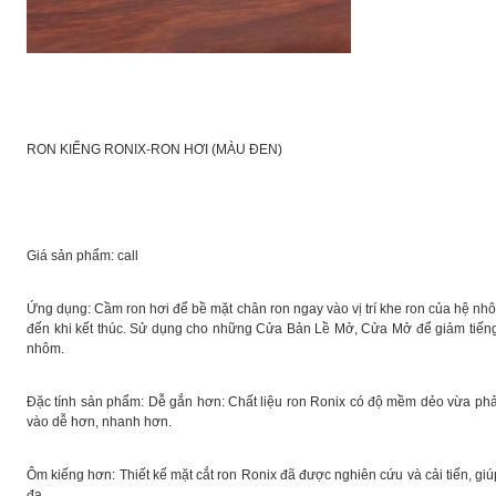
RON KIẾNG RONIX-RON HƠI (MÀU ĐEN)
Giá sản phẩm: call
Ứng dụng: Cầm ron hơi để bề mặt chân ron ngay vào vị trí khe ron của hệ nhô
đến khi kết thúc. Sử dụng cho những Cửa Bản Lề Mở, Cửa Mở để giảm tiến
nhôm.
Đặc tính sản phẩm: Dễ gắn hơn: Chất liệu ron Ronix có độ mềm dẻo vừa phả
vào dễ hơn, nhanh hơn.
Ôm kiếng hơn: Thiết kế mặt cắt ron Ronix đã được nghiên cứu và cải tiến, g
đa.