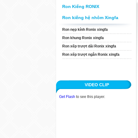
Xingfa
Ron Kiếng RONIX
Ron Xếp Trượt Ngắn
Ron kiếng hệ nhôm Xingfa
Ronix Xingfa
Ron nẹp kính Ronix xingfa
Ron khung Ronix xingfa
TIN TỨC
Ron xếp trượt dài Ronix xingfa
ỨNG DỤNG
Ron xếp trượt ngắn Ronix xingfa
KHÁCH HÀNG
TUYỂN DỤNG
VIDEO CLIP
LIÊN HỆ
Get Flash
to see this player.