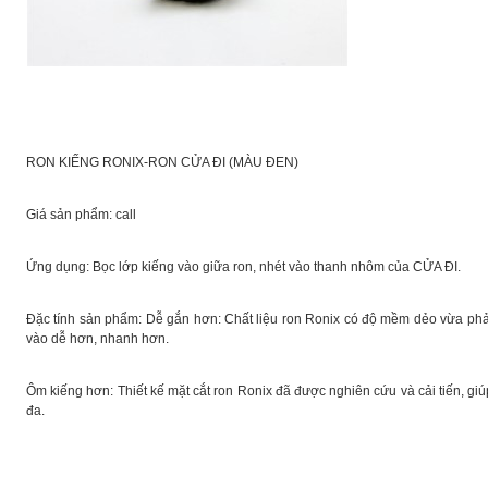
RON KIẾNG RONIX-RON CỬA ĐI (MÀU ĐEN)
Giá sản phẩm: call
Ứng dụng: Bọc lớp kiếng vào giữa ron, nhét vào thanh nhôm của CỬA ĐI.
Đặc tính sản phẩm: Dễ gắn hơn: Chất liệu ron Ronix có độ mềm dẻo vừa phả
vào dễ hơn, nhanh hơn.
Ôm kiếng hơn: Thiết kế mặt cắt ron Ronix đã được nghiên cứu và cải tiến, g
đa.