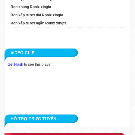
Xingfa
Ron khung Ronix xingfa
Ron Xếp Trượt Ngắn
Ron xếp trượt dài Ronix xingfa
Ronix Xingfa
Ron xếp trượt ngắn Ronix xingfa
TIN TỨC
ỨNG DỤNG
VIDEO CLIP
KHÁCH HÀNG
Get Flash
to see this player.
TUYỂN DỤNG
LIÊN HỆ
HỖ TRỢ TRỰC TUYẾN